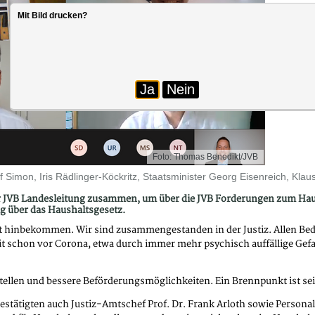
Mit Bild drucken?
Ja
Nein
Foto: Thomas Benedikt/JVB
Ralf Simon, Iris Rädlinger-Köckritz, Staatsminister Georg Eisenreich, Kl
er JVB Landesleitung zusammen, um über die JVB Forderungen zum Haus
ag über das Haushaltsgesetz.
ut hinbekommen. Wir sind zusammengestanden in der Justiz. Allen Bedi
eit schon vor Corona, etwa durch immer mehr psychisch auffällige Ge
Stellen und bessere Beförderungsmöglichkeiten. Ein Brennpunkt ist sei
stätigten auch Justiz-Amtschef Prof. Dr. Frank Arloth sowie Personalre