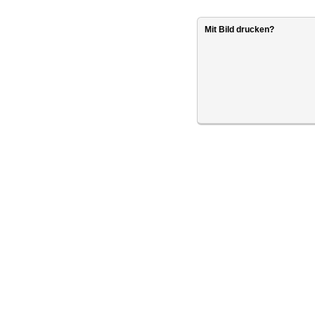
Mit Bild drucken?