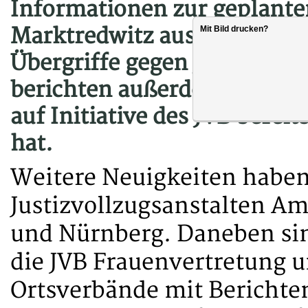
Informationen zur geplanten
Marktredwitz aus erster Ha
Mit Bild drucken?
Übergriffe gegen Justizvoll
berichten außerdem über da
auf Initiative des JVB berei
hat.
Weitere Neuigkeiten haben
Justizvollzugsanstalten 
und Nürnberg. Daneben sin
die JVB Frauenvertretung u
Ortsverbände mit Berichten