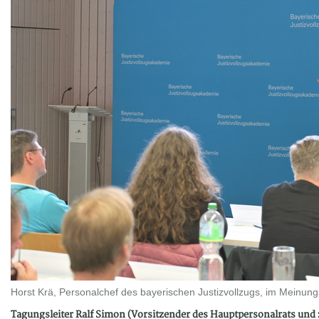
Horst Krä, Personalchef des bayerischen Justizvollzugs, im Meinun
Tagungsleiter Ralf Simon (Vorsitzender des Hauptpersonalrats un