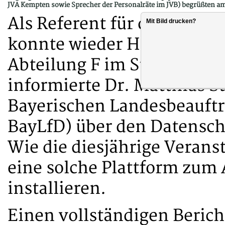
JVA Kempten sowie Sprecher der Personalräte im JVB) begrüßten am 2
Als Referent für die jährl
Mit Bild drucken?
konnte wieder Horst Krä (Le
Abteilung F im StMJ) gewo
informierte Dr. Matthias St
Bayerischen Landesbeauftr
BayLfD) über den Datenschu
Wie die diesjährige Veranst
eine solche Plattform zum 
installieren.
Einen vollständigen Berich