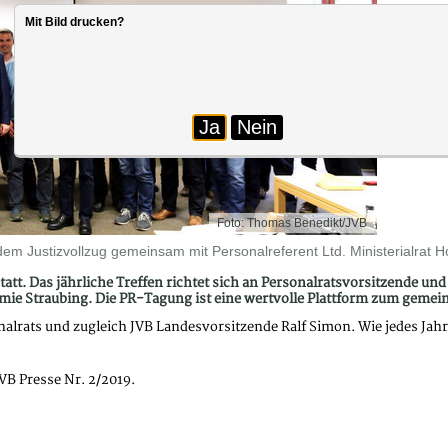
Mit Bild drucken?
Ja
Nein
Foto: Thomas Benedikt/JVB
em Justizvollzug gemeinsam mit Personalreferent Ltd. Ministerialrat H
 statt. Das jährliche Treffen richtet sich an Personalratsvorsitzende u
ademie Straubing. Die PR-Tagung ist eine wertvolle Plattform zum ge
nalrats und zugleich JVB Landesvorsitzende Ralf Simon. Wie jedes Jah
VB Presse Nr. 2/2019.