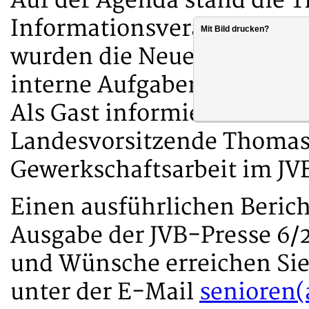
Auf der Agenda stand die
Informationsveranstaltun
Mit Bild drucken?
wurden die Neuerungen im B
interne Aufgabenverteilung
Als Gast informierte der st
Landesvorsitzende Thomas 
Gewerkschaftsarbeit im JV
Einen ausführlichen Berich
Ausgabe der JVB-Presse 6/
und Wünsche erreichen Sie
unter der E-Mail
senioren(