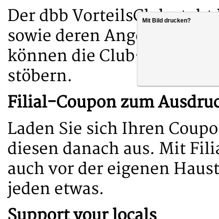
Der dbb VorteilsClub steht
Mit Bild drucken?
sowie deren Angehörigen o
können die Club-Mitgliede
stöbern.
Filial-Coupon zum Ausdru
Laden Sie sich Ihren Coupo
diesen danach aus. Mit Fi
auch vor der eigenen Haustü
jeden etwas.
Support your locals