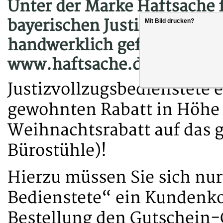
Unter der Marke Haftsache f
bayerischen Justizvollzugsa
Mit Bild drucken?
handwerklich gefertigte Pro
www.haftsache.de vertrieb
Justizvollzugsbedienstete 
gewohnten Rabatt in Höhe 
Weihnachtsrabatt auf das 
Bürostühle)!
Hierzu müssen Sie sich nur
Bedienstete“ ein Kundenko
Bestellung den Gutschein-