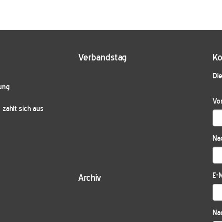
Verbandstag
Ko
Die
ung
Vo
zahlt sich aus
Na
E-M
Archiv
Nac