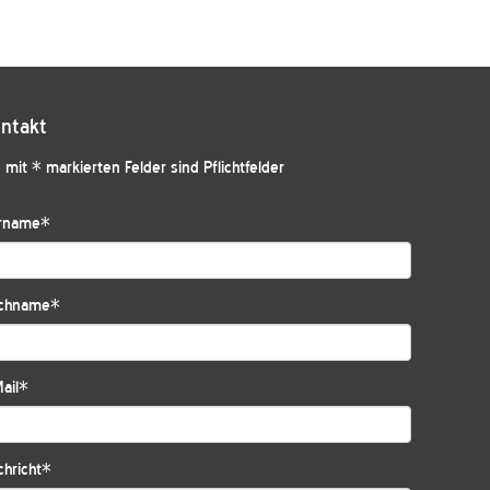
ntakt
 mit * markierten Felder sind Pflichtfelder
rname
*
chname
*
ail
*
hricht
*