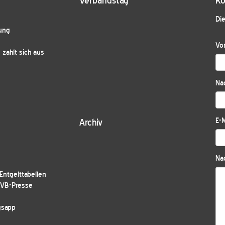
Verbandstag
Ko
Die
ung
Vo
zahlt sich aus
Na
E-M
Archiv
Nac
ntgelttabellen
JVB-Presse
gsapp