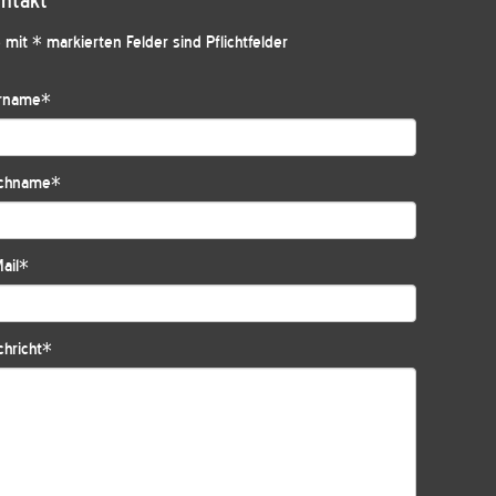
ntakt
 mit * markierten Felder sind Pflichtfelder
rname
*
chname
*
ail
*
hricht
*