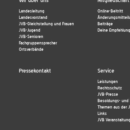
Wir über uns
Mitgliedschaft
Landesleitung
Online-Beitritt
Landesvorstand
Änderungsmitteil
JVB-Gleichstellung und Frauen
Beiträge
JVB-Jugend
Deine Empfehlung 
JVB-Senioren
Fachgruppensprecher
Ortsverbände
Pressekontakt
Service
Leistungen
Rechtsschutz
JVB-Presse
Besoldungs- und E
Themen aus der 
Links
JVB Veranstaltun