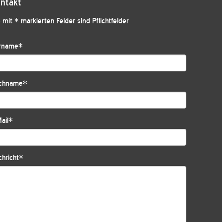
ntakt
 mit * markierten Felder sind Pflichtfelder
rname
*
chname
*
ail
*
hricht
*