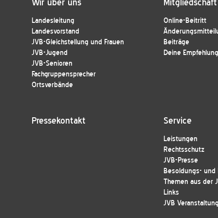
Wir über uns
Mitgliedschaft
Landesleitung
Online-Beitritt
Landesvorstand
Änderungsmitteil
JVB-Gleichstellung und Frauen
Beiträge
JVB-Jugend
Deine Empfehlung 
JVB-Senioren
Fachgruppensprecher
Ortsverbände
Pressekontakt
Service
Leistungen
Rechtsschutz
JVB-Presse
Besoldungs- und E
Themen aus der 
Links
JVB Veranstaltun