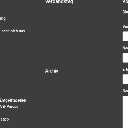
Verbandstag
Ko
Die
ung
Vo
zahlt sich aus
Na
E-M
Archiv
Nac
ntgelttabellen
JVB-Presse
gsapp