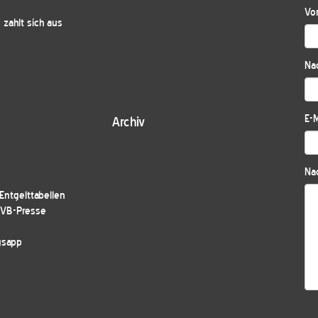
Vo
zahlt sich aus
Na
E-M
Archiv
Nac
ntgelttabellen
JVB-Presse
gsapp