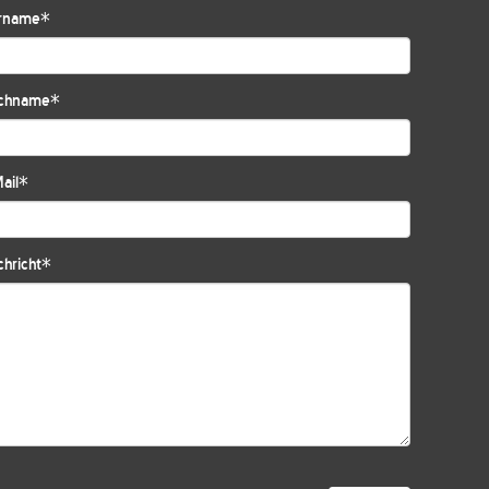
rname
*
chname
*
ail
*
hricht
*