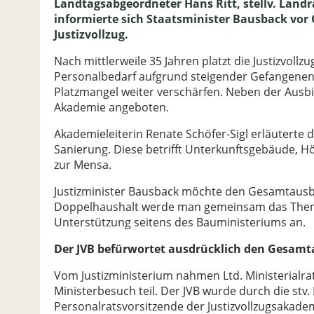
Landtagsabgeordneter Hans Ritt, stellv. Landr
informierte sich Staatsminister Bausback vor 
Justizvollzug.
Nach mittlerweile 35 Jahren platzt die Justizvoll
Personalbedarf aufgrund steigender Gefangenen
Platzmangel weiter verschärfen. Neben der Ausb
Akademie angeboten.
Akademieleiterin Renate Schöfer-Sigl erläutert
Sanierung. Diese betrifft Unterkunftsgebäude, Hö
zur Mensa.
Justizminister Bausback möchte den Gesamtausba
Doppelhaushalt werde man gemeinsam das Thema 
Unterstützung seitens des Bauministeriums an.
Der JVB befürwortet ausdrücklich den Gesamta
Vom Justizministerium nahmen Ltd. Ministerialrat
Ministerbesuch teil. Der JVB wurde durch die stv.
Personalratsvorsitzende der Justizvollzugsakadem