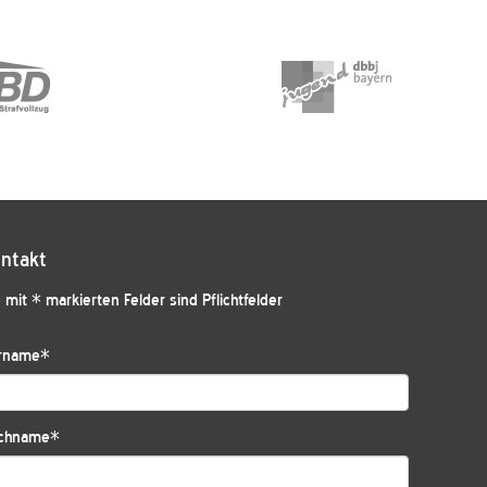
ntakt
 mit * markierten Felder sind Pflichtfelder
rname
*
chname
*