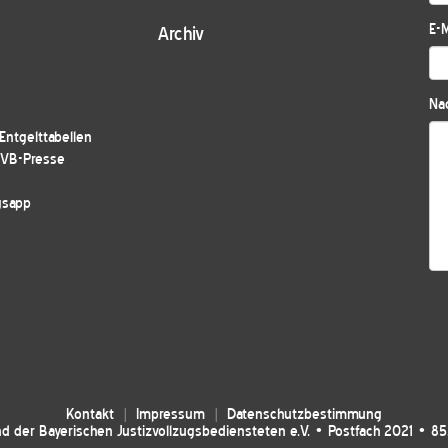
E-M
Archiv
Nac
ntgelttabellen
JVB-Presse
gsapp
Kontakt
Impressum
Datenschutzbestimmung
d der Bayerischen Justizvollzugsbediensteten e.V. • Postfach 2021 • 8