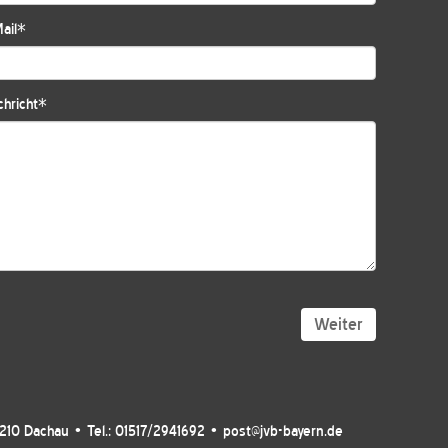
ail
*
hricht
*
Weiter
5210 Dachau • Tel.: 01517/2941692 • post@jvb-bayern.de