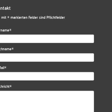
ntakt
 mit * markierten Felder sind Pflichtfelder
rname
*
chname
*
ail
*
hricht
*