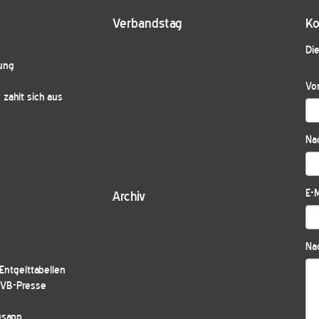
Verbandstag
Ko
Die
ung
Vo
zahlt sich aus
Na
E-M
Archiv
Nac
ntgelttabellen
JVB-Presse
gsapp