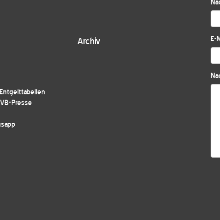
Na
E-M
Archiv
Nac
ntgelttabellen
JVB-Presse
gsapp