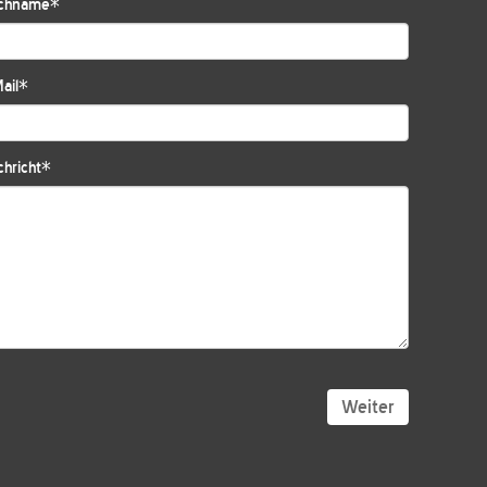
chname
*
ail
*
hricht
*
Weiter