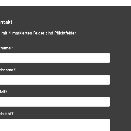
ntakt
 mit * markierten Felder sind Pflichtfelder
rname
*
chname
*
ail
*
hricht
*