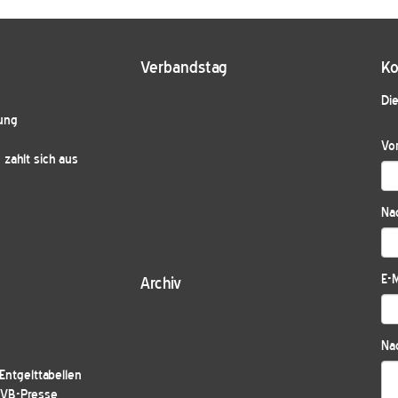
Verbandstag
Ko
Die
ung
Vo
zahlt sich aus
Na
E-M
Archiv
Nac
ntgelttabellen
JVB-Presse