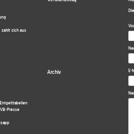
Die
ung
Vo
zahlt sich aus
Na
E-M
Archiv
Nac
ntgelttabellen
JVB-Presse
gsapp