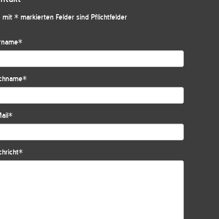
 mit * markierten Felder sind Pflichtfelder
rname
*
chname
*
ail
*
hricht
*