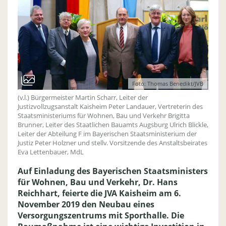
Foto: Thomas Benedikt/JVB
(v.l.) Bürgermeister Martin Scharr, Leiter der
Justizvollzugsanstalt Kaisheim Peter Landauer, Vertreterin des
Staatsministeriums für Wohnen, Bau und Verkehr Brigitta
Brunner, Leiter des Staatlichen Bauamts Augsburg Ulrich Blickle,
Leiter der Abteilung F im Bayerischen Staatsministerium der
Justiz Peter Holzner und stellv. Vorsitzende des Anstaltsbeirates
Eva Lettenbauer, MdL
Auf Einladung des Bayerischen Staatsministers
für Wohnen, Bau und Verkehr, Dr. Hans
Reichhart, feierte die JVA Kaisheim am 6.
November 2019 den Neubau eines
Versorgungszentrums mit Sporthalle. Die