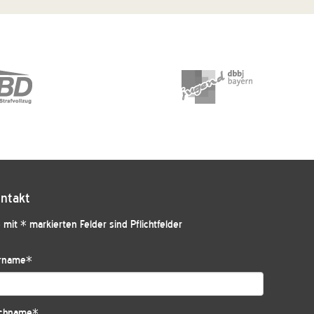
ntakt
 mit * markierten Felder sind Pflichtfelder
rname
*
chname
*