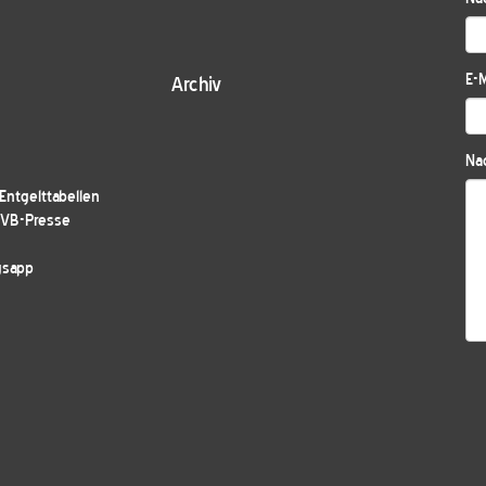
E-M
Archiv
Nac
ntgelttabellen
JVB-Presse
gsapp