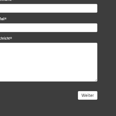
ail
*
hricht
*
Weiter