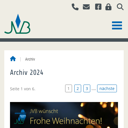
Archiv
Archiv 2024
1
2
3
....
nächste
Seite 1 von 6.